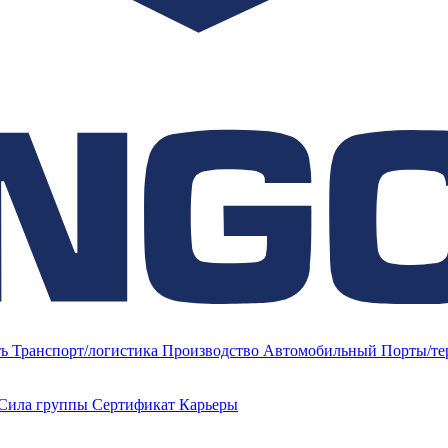
ть
Транспорт/логистика
Производство
Автомобильный
Порты/т
Сила группы
Сертификат
Карьеры