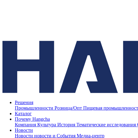
Решения
Промышленности
Розница/Опт
Пищевая промышленнос
Каталог
Почему Hangcha
Компания
Культура
История
Тематические исследования
Новости
Новости
новости и События
Медиа-центр