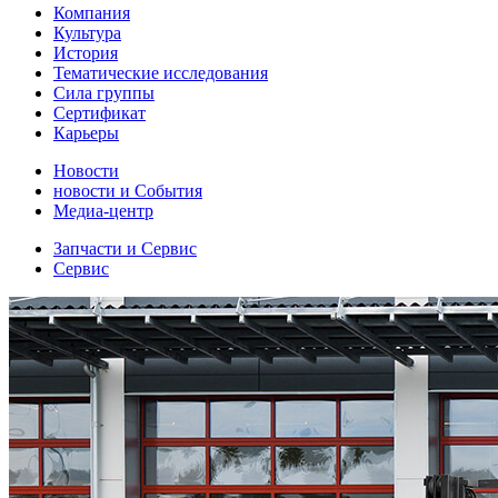
Компания
Культура
История
Тематические исследования
Сила группы
Сертификат
Карьеры
Новости
новости и События
Медиа-центр
Запчасти и Сервис
Сервис