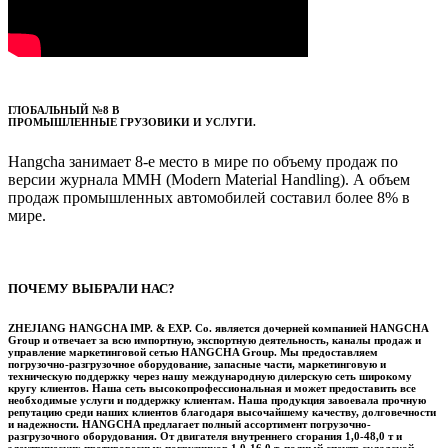
ГЛОБАЛЬНЫЙ №8 В
ПРОМЫШЛЕННЫЕ ГРУЗОВИКИ И УСЛУГИ.
Hangcha занимает 8-е место в мире по объему продаж по
версии журнала MMH (Modern Material Handling). А объем
продаж промышленных автомобилей составил более 8% в
мире.
ПОЧЕМУ ВЫБРАЛИ НАС?
ZHEJIANG HANGCHA IMP. & EXP. Co. является дочерней компанией HANGCHA
Group и отвечает за всю импортную, экспортную деятельность, каналы продаж и
управление маркетинговой сетью HANGCHA Group. Мы предоставляем
погрузочно-разгрузочное оборудование, запасные части, маркетинговую и
техническую поддержку через нашу международную дилерскую сеть широкому
кругу клиентов. Наша сеть высокопрофессиональная и может предоставить все
необходимые услуги и поддержку клиентам. Наша продукция завоевала прочную
репутацию среди наших клиентов благодаря высочайшему качеству, долговечности
и надежности. HANGCHA предлагает полный ассортимент погрузочно-
разгрузочного оборудования. От двигателя внутреннего сгорания 1,0-48,0 т и