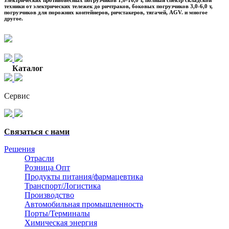
электрических противовесных погрузчиков 1,0-16,0 т, полный спектр складской
техники от электрических тележек до ричтраков, боковых погрузчиков 3,0-6,0 т,
погрузчиков для порожних контейнеров, ричстакеров, тягачей, AGV. и многое
другое.
Каталог
Серви
с
Связаться с нами
Решения
Отрасли
Розница Опт
Продукты питания/фармацевтика
Транспорт/Логистика
Производство
Автомобильная промышленность
Порты/Терминалы
Химическая энергия