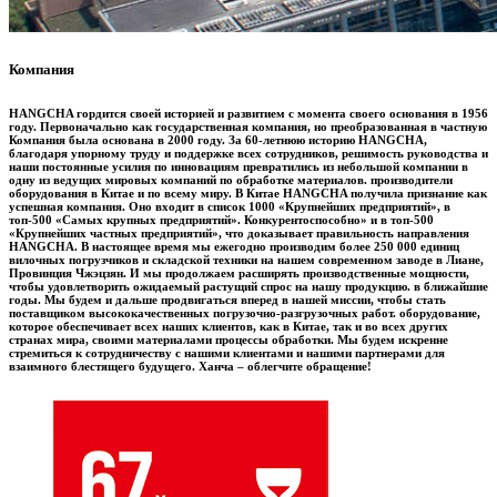
Компания
HANGCHA гордится своей историей и развитием с момента своего основания в 1956
году. Первоначально как государственная компания, но преобразованная в частную
Компания была основана в 2000 году. За 60-летнюю историю HANGCHA,
благодаря упорному труду и поддержке всех сотрудников, решимость руководства и
наши постоянные усилия по инновациям превратились из небольшой компании в
одну из ведущих мировых компаний по обработке материалов. производители
оборудования в Китае и по всему миру. В Китае HANGCHA получила признание как
успешная компания. Оно входит в список 1000 «Крупнейших предприятий», в
топ-500 «Самых крупных предприятий». Конкурентоспособно» и в топ-500
«Крупнейших частных предприятий», что доказывает правильность направления
HANGCHA. В настоящее время мы ежегодно производим более 250 000 единиц
вилочных погрузчиков и складской техники на нашем современном заводе в Лиане,
Провинция Чжэцзян. И мы продолжаем расширять производственные мощности,
чтобы удовлетворить ожидаемый растущий спрос на нашу продукцию. в ближайшие
годы. Мы будем и дальше продвигаться вперед в нашей миссии, чтобы стать
поставщиком высококачественных погрузочно-разгрузочных работ. оборудование,
которое обеспечивает всех наших клиентов, как в Китае, так и во всех других
странах мира, своими материалами процессы обработки. Мы будем искренне
стремиться к сотрудничеству с нашими клиентами и нашими партнерами для
взаимного блестящего будущего. Ханча – облегчите обращение!